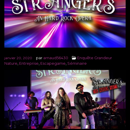
par
arnaud56430
Enquête Grandeur
janvier 20, 2020
Nature
,
Entreprise
,
Escapegame
,
Séminaire