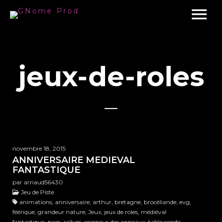
jeux-de-roles
novembre 18, 2015
ANNIVERSAIRE MEDIEVAL
FANTASTIQUE
par arnaud56430
Jeu de Piste
animations, anniversaire, arthur, bretagne, brocéliande, evg,
féérique, grandeur nature, Jeux, jeux de roles, médiéval
fantastique, pacs, rallyes, seigneur des anneaux, table ronde