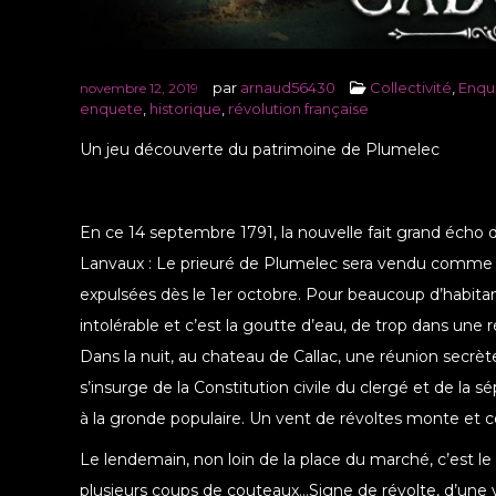
par
arnaud56430
Collectivité
,
Enqu
novembre 12, 2019
enquete
,
historique
,
révolution française
Un jeu découverte du patrimoine de Plumelec
En ce 14 septembre 1791, la nouvelle fait grand écho d
Lanvaux : Le prieuré de Plumelec sera vendu comme bi
expulsées dès le 1er octobre. Pour beaucoup d’habitan
intolérable et c’est la goutte d’eau, de trop dans une 
Dans la nuit, au chateau de Callac, une réunion secr
s’insurge de la Constitution civile du clergé et de la s
à la gronde populaire. Un vent de révoltes monte et c
Le lendemain, non loin de la place du marché, c’est le
plusieurs coups de couteaux…Signe de révolte, d’une 