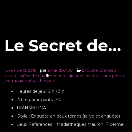
Le Secret de…
par
arnaud56430
Enquête Grandeur
novembre 12, 2018
Nature
,
Médiathèque
enquete
,
grandeur nature
,
harry potter
,
jeu
,
magie
,
médiathèques
Heures de jeu : 2 h./ 3 h.
Nbre participants : 40
TRANSMEDIA
Style : Enquête en deux temps (rallye et enquête)
Lieux Références : Médiathèques Mauron, Ploermel