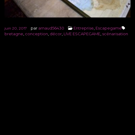
par
arnaud56430
Entreprise
,
Escapegame
juin 20, 2017
bretagne
,
conception
,
décor
,
LIVE ESCAPEGAME
,
scénarisation