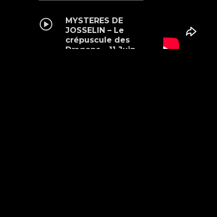
MYSTERES DE
JOSSELIN – Le
crépuscule des
Dragons – 11 Juin
mai 15, 2023
MYSTERES DE
SAINT BRIEUC – 2
Avril 2023
mai 15, 2023
NOS VOEUX pour
2023
janvier 3, 2023
MYSTERES DU