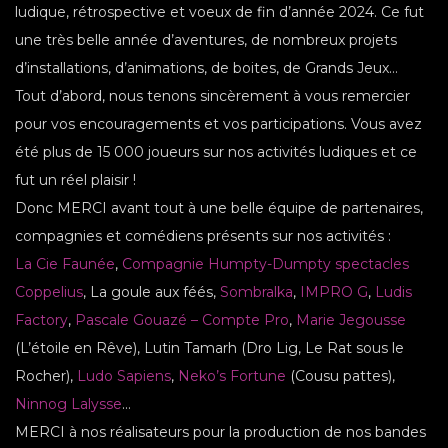
ludique, rétrospective et voeux de fin d’année 2024. Ce fut
une très belle année d’aventures, de nombreux projets
d’installations, d’animations, de boites, de Grands Jeux…
Tout d’abord, nous tenons sincèrement à vous remercier
pour vos encouragements et vos participations. Vous avez
été plus de 15 000 joueurs sur nos activités ludiques et ce
fut un réel plaisir !
Donc MERCI avant tout à une belle équipe de partenaires,
compagnies et comédiens présents sur nos activités :
La Cie Faunée
,
Compagnie Humpty-Dumpty spectacles
Coppelius
, La goule aux féés,
Sombralka
,
IMPRO G
,
Ludis
Factory
,
Pascale Gouazé – Compte Pro
,
Marie Jegousse
(L’étoile en Rêve), Lutin Tamarh (Dro Lig, Le Rat sous le
Rocher),
Ludo Sapiens
,
Neko’s Fortune
(Cousu pattes),
Ninnog Lalysse
…
MERCI à nos réalisateurs pour la production de nos bandes